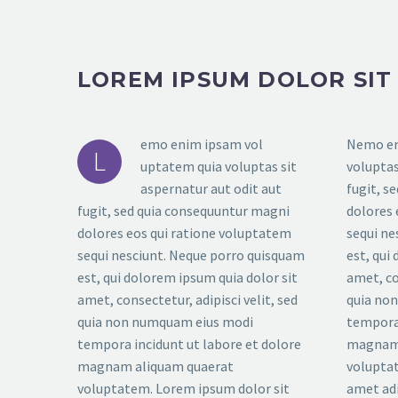
LOREM IPSUM DOLOR SIT
emo enim ipsam vol
Nemo en
L
uptatem quia voluptas sit
voluptas
aspernatur aut odit aut
fugit, s
fugit, sed quia consequuntur magni
dolores 
dolores eos qui ratione voluptatem
sequi ne
sequi nesciunt. Neque porro quisquam
est, qui
est, qui dolorem ipsum quia dolor sit
amet, co
amet, consectetur, adipisci velit, sed
quia no
quia non numquam eius modi
tempora 
tempora incidunt ut labore et dolore
magnam 
magnam aliquam quaerat
voluptat
voluptatem. Lorem ipsum dolor sit
amet adi