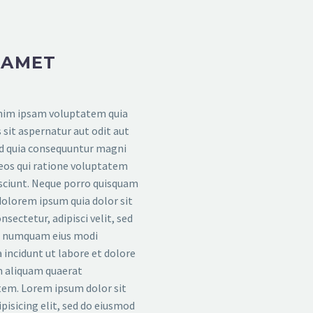
 AMET
im ipsam voluptatem quia
 sit aspernatur aut odit aut
ed quia consequuntur magni
eos qui ratione voluptatem
sciunt. Neque porro quisquam
 dolorem ipsum quia dolor sit
nsectetur, adipisci velit, sed
n numquam eius modi
incidunt ut labore et dolore
aliquam quaerat
em. Lorem ipsum dolor sit
pisicing elit, sed do eiusmod