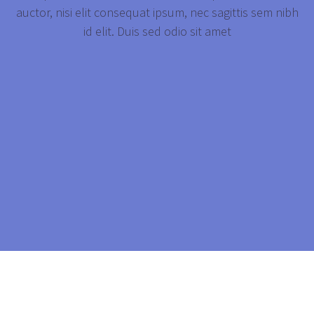
auctor, nisi elit consequat ipsum, nec sagittis sem nibh
id elit. Duis sed odio sit amet