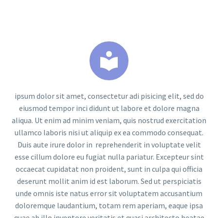


ipsum dolor sit amet, consectetur adi pisicing elit, sed do
eiusmod tempor inci didunt ut labore et dolore magna
aliqua. Ut enim ad minim veniam, quis nostrud exercitation
ullamco laboris nisi ut aliquip ex ea commodo consequat.
Duis aute irure dolor in reprehenderit in voluptate velit
esse cillum dolore eu fugiat nulla pariatur. Excepteur sint
occaecat cupidatat non proident, sunt in culpa qui officia
deserunt mollit anim id est laborum. Sed ut perspiciatis
unde omnis iste natus error sit voluptatem accusantium
doloremque laudantium, totam rem aperiam, eaque ipsa
quae ab illo inventore veritatis et quasi architecto beatae