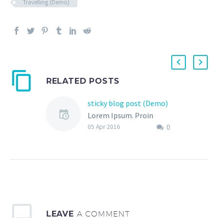
Travelling (Demo)
RELATED POSTS
sticky blog post (Demo)
Lorem Ipsum. Proin
0
gravida nibh vel velit
05 Apr 2016
auctor aliquet. Aenean
sollicitudin, lorem quis
bibendum auctor, nisi elit
consequat ipsum, nec
sagittis sem nibh id elit.
Duis sed odio sit amet
nibh vulputate cursus a
LEAVE
A COMMENT