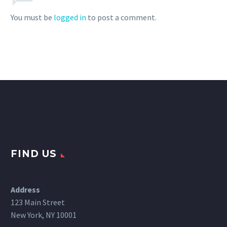
sit amet mauris.
You must be
logged in
to post a comment.
FIND US
Address
123 Main Street
New York, NY 10001