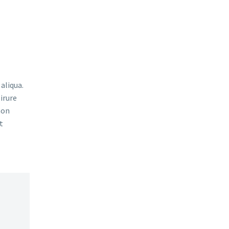
aliqua.
irure
non
t