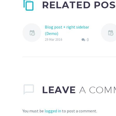
RELATED POS
Blog post + right sidebar
(Demo)
0
Lorem Ipsum. Proin
29 Mar 2016
gravida nibh vel velit
auctor aliquet. Aenean
sollicitudin, lorem quis
bibendum auctor, nisi elit
consequat ipsum
LEAVE
A COM
You must be
logged in
to post a comment.