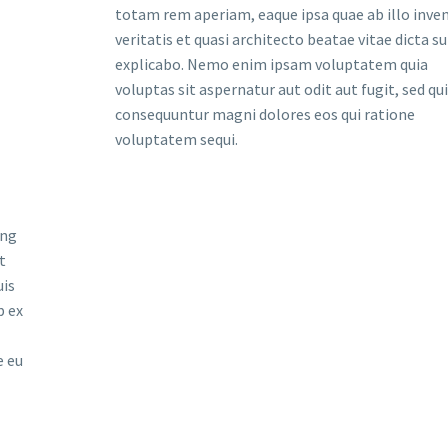
totam rem aperiam, eaque ipsa quae ab illo inve
veritatis et quasi architecto beatae vitae dicta s
explicabo. Nemo enim ipsam voluptatem quia
voluptas sit aspernatur aut odit aut fugit, sed qu
consequuntur magni dolores eos qui ratione
voluptatem sequi.
ing
t
uis
p ex
e eu