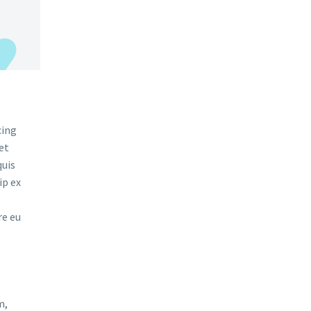
cing
et
quis
ip ex
re eu
m,