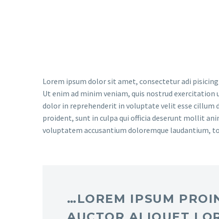
sed do eiusmod tempor incididunt ut labore et 
magna aliqua.
Lorem ipsum dolor sit amet, consectetur adi pisicing
Ut enim ad minim veniam, quis nostrud exercitation u
dolor in reprehenderit in voluptate velit esse cillum 
proident, sunt in culpa qui officia deserunt mollit an
voluptatem accusantium doloremque laudantium, t
…LOREM IPSUM PROIN
AUCTOR ALIQUET LO