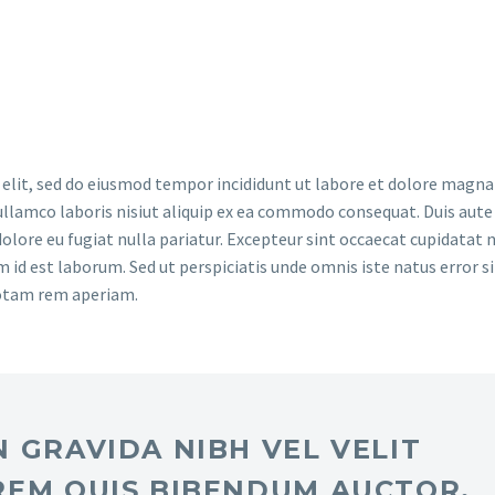
dolore
 elit, sed do eiusmod tempor incididunt ut labore et dolore magna 
llamco laboris nisiut aliquip ex ea commodo consequat. Duis aute 
dolore eu fugiat nulla pariatur. Excepteur sint occaecat cupidatat 
im id est laborum. Sed ut perspiciatis unde omnis iste natus error si
otam rem aperiam.
 GRAVIDA NIBH VEL VELIT
REM QUIS BIBENDUM AUCTOR,