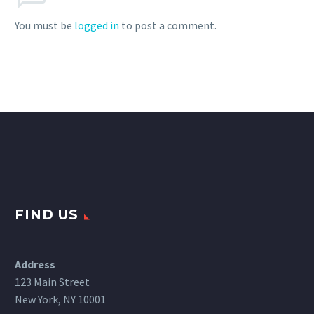
nibh vulputate cursus a
You must be
logged in
to post a comment.
sit amet mauris.
FIND US
Address
123 Main Street
New York, NY 10001