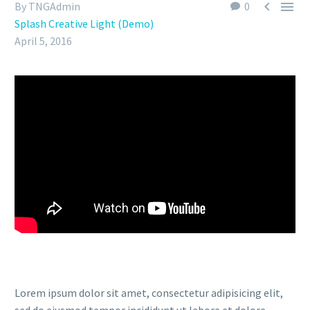


By TNGAdmin
0
Splash Creative Light (Demo)
April 5, 2016
Lorem ipsum dolor sit amet, consectetur adipisicing elit,
sed do eiusmod tempor incididunt ut labore et dolore