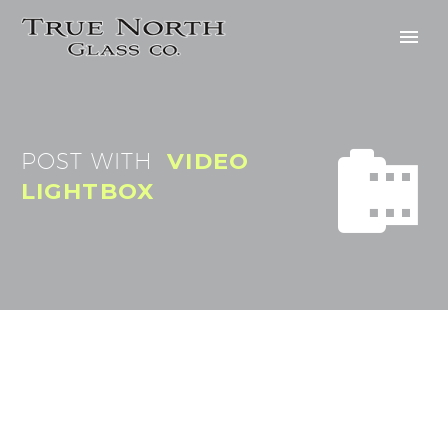


POST WITH
VIDEO
LIGHTBOX