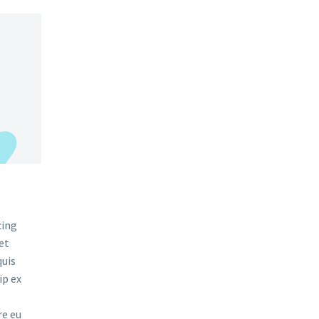
cing
et
quis
ip ex
re eu