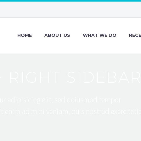
HOME
ABOUT US
WHAT WE DO
REC
+ RIGHT SIDEBA
ur adipisicing elit, sed doiusmod tempor
Ut enim ad mini veniam, quis nostrud exercitati