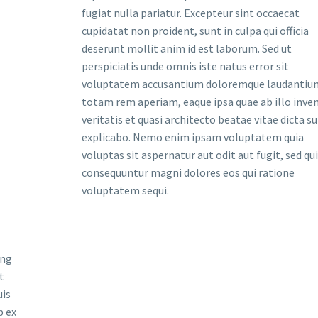
fugiat nulla pariatur. Excepteur sint occaecat
cupidatat non proident, sunt in culpa qui officia
deserunt mollit anim id est laborum. Sed ut
perspiciatis unde omnis iste natus error sit
voluptatem accusantium doloremque laudantiu
totam rem aperiam, eaque ipsa quae ab illo inve
veritatis et quasi architecto beatae vitae dicta s
explicabo. Nemo enim ipsam voluptatem quia
voluptas sit aspernatur aut odit aut fugit, sed qu
consequuntur magni dolores eos qui ratione
voluptatem sequi.
ing
t
uis
p ex