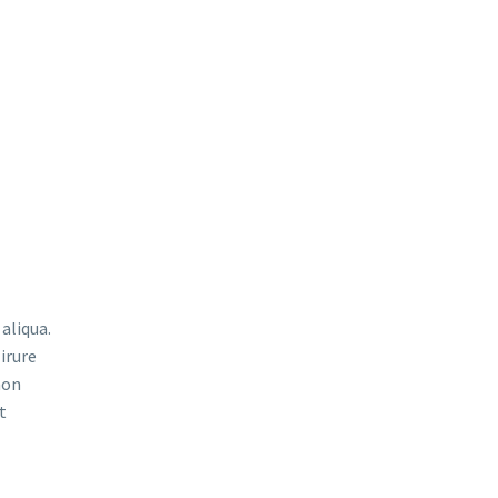
aliqua.
irure
non
t