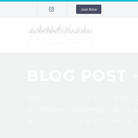
Join Now
BLOG POST
Lorem ipsum dolor sit ametcon sectet
incidilabore et dolore magna aliqua. 
ullamco laboris nisi ut aliquip ex ea