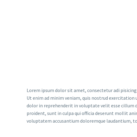
DOLOR IPSUM
DOLOR SIT AMET
Lorem ipsum dolor sit amet, consectetur adipisici
sed do eiusmod tempor incididunt ut labore et 
magna aliqua.
Lorem ipsum dolor sit amet, consectetur adi pisicing
Ut enim ad minim veniam, quis nostrud exercitation u
dolor in reprehenderit in voluptate velit esse cillum 
proident, sunt in culpa qui officia deserunt mollit an
voluptatem accusantium doloremque laudantium, t