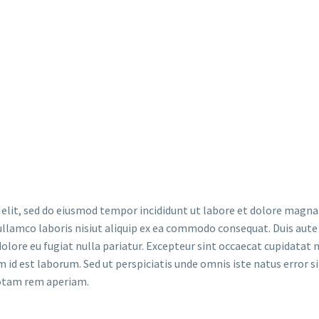
ng elit,
dolore
 elit, sed do eiusmod tempor incididunt ut labore et dolore magna 
llamco laboris nisiut aliquip ex ea commodo consequat. Duis aute 
dolore eu fugiat nulla pariatur. Excepteur sint occaecat cupidatat 
im id est laborum. Sed ut perspiciatis unde omnis iste natus error si
otam rem aperiam.