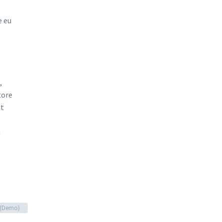
e eu
,
tore
nt
a
g (Demo)