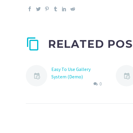
RELATED POS
Easy To Use Gallery
System (Demo)
0
Lorem Ipsum. Proin
gravida nibh vel velit
auctor aliquet. Aenean
sollicitudin, lorem quis
bibendum auctor, nisi elit
consequat ipsum, nec
sagittis sem nibh id elit.