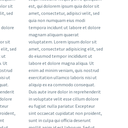
lor sit
est, qui dolorem ipsum quia dolor sit
it, sed
amet, consectetur, adipisci velit, sed
quia non numquam eius modi
 dolore
tempora incidunt ut labore et dolore
magnam aliquam quaerat
r sit
voluptatem. Lorem ipsum dolor sit
elit, sed
amet, consectetur adipisicing elit, sed
 ut
do eiusmod tempor incididunt ut
. Ut
labore et dolore magna aliqua. Ut
ostrud
enim ad minim veniam, quis nostrud
isi ut
exercitation ullamco laboris nisi ut
quat.
aliquip ex ea commodo consequat.
henderit
Duis aute irure dolor in reprehenderit
 dolore
in voluptate velit esse cillum dolore
pteur
eu fugiat nulla pariatur. Excepteur
roident,
sint occaecat cupidatat non proident,
unt
sunt in culpa qui officia deserunt
ed ut
mollit anim id est laborum. Sed ut