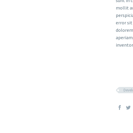
sunt in c
mollit a
perspici
error si
dolorem
aperiam,
inventor
Deve