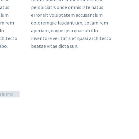
natus
perspiciatis unde omnis iste natus
tium
error sit voluptatem accusantium
am rem
doloremque laudantium, totam rem
lo
aperiam, eaque ipsa quae ab illo
rchitecto
inventore veritatis et quasi architecto
abo.
beatae vitae dicta sun.
n (Demo)