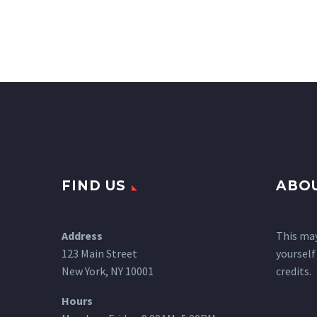
FIND US
ABOU
Address
This may
123 Main Street
yourself
New York, NY 10001
credits.
Hours