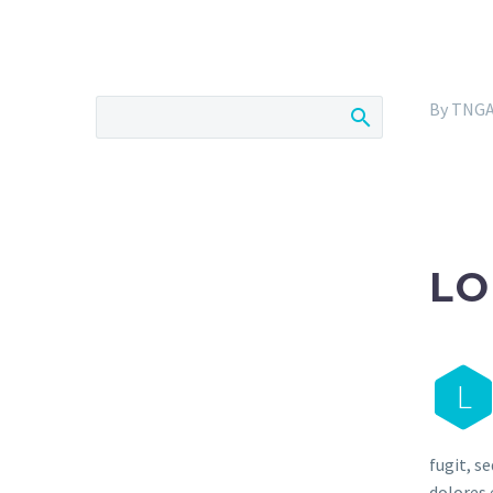
By TNG
LO
L
fugit, s
dolores 