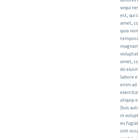
sequi ne
est, qui
amet, co
quia no
tempora 
magnam 
voluptat
amet, co
do eiusm
labore e
enim ad 
exercita
aliquip
Duis aut
in volup
eu fugia
sint occ