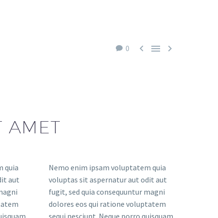



0
T AMET
 quia
Nemo enim ipsam voluptatem quia
it aut
voluptas sit aspernatur aut odit aut
 magni
fugit, sed quia consequuntur magni
ptatem
dolores eos qui ratione voluptatem
quisquam
sequi nesciunt. Neque porro quisquam