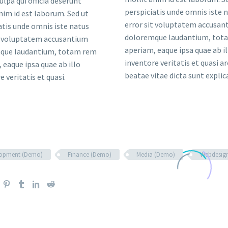
ulpa qui officia deserunt
perspiciatis unde omnis iste 
nim id est laborum. Sed ut
error sit voluptatem accusan
atis unde omnis iste natus
doloremque laudantium, tot
t voluptatem accusantium
aperiam, eaque ipsa quae ab il
que laudantium, totam rem
inventore veritatis et quasi a
 eaque ipsa quae ab illo
beatae vitae dicta sunt explic
e veritatis et quasi.
lopment (Demo)
Finance (Demo)
Media (Demo)
Webdesig