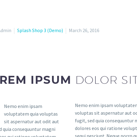
Admin
Splash Shop 3 (Demo)
March 26, 2016
REM IPSUM
DOLOR SI
Nemo enim ipsam voluptatem
Nemo enim ipsam
voluptas sit aspernatur aut od
voluptatem quia voluptas
fugit, sed quia consequuntur
sit aspernatur aut odit aut
dolores eos qui ratione volu
ed quia consequuntur magni
sequi nesciunt. Neque porro 
eos qui ratione voluptatem