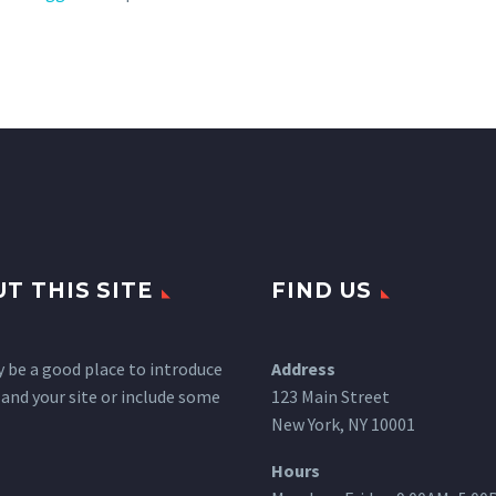
T THIS SITE
FIND US
 be a good place to introduce
Address
 and your site or include some
123 Main Street
New York, NY 10001
Hours