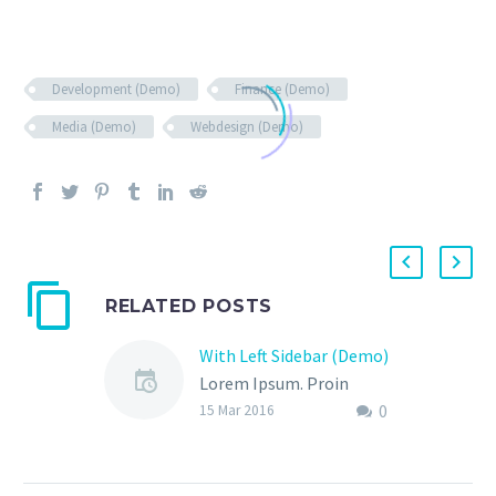
Development (Demo)
Finance (Demo)
Media (Demo)
Webdesign (Demo)
RELATED POSTS
With Left Sidebar (Demo)
Lorem Ipsum. Proin
0
gravida nibh vel velit
15 Mar 2016
auctor aliquet. Aenean
sollicitudin, lorem quis
bibendum auctor, nisi elit